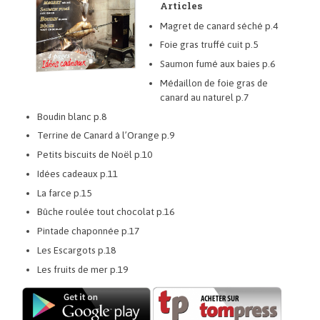
Articles
Magret de canard séché p.4
Foie gras truffé cuit p.5
Saumon fumé aux baies p.6
Médaillon de foie gras de
canard au naturel p.7
Boudin blanc p.8
Terrine de Canard à l’Orange p.9
Petits biscuits de Noël p.10
Idées cadeaux p.11
La farce p.15
Bûche roulée tout chocolat p.16
Pintade chaponnée p.17
Les Escargots p.18
Les fruits de mer p.19